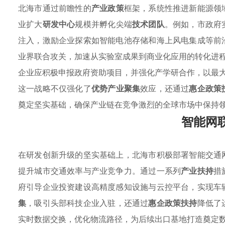
北海市通过前瞻性的
产业政策
框架，系统性推进新能源领
业扩大
研发中心
规模并孵化尖端
技术团队
。例如，市政府
注入，激励企业探索如智能电池存储和海上风电集成等前
业界联合攻关，加速从实验室成果到商业化应用的转化进
企业应积极申报政府资助项目，并强化产学研合作，以最
这一战略不仅强化了
优势产业聚集
效应，还通过
惠企政策
奠定坚实基础，确保产业链在竞争激烈的全球市场中保持
智能网
在研发创新升级的坚实基础上，北海市积极部署智能交通
提升城市交通效率与产业竞争力。通过一系列
产业扶持
措
府引导企业投资建设高精度感知设施与云控平台，实现车
集
，吸引头部科技企业入驻，还通过
惠企政策扶持
降低了
实时数据交换，优化物流路径，为后续出口基地打造奠定