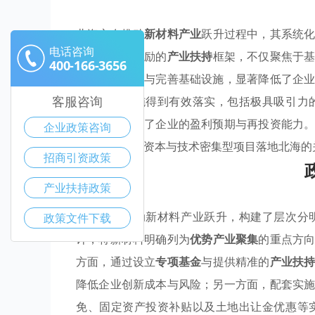
北海市在推动
新材料产业
跃升过程中，其系统
电话咨询
多维度、强激励的
产业扶持
框架，不仅聚焦于
400-166-3656
优化空间布局与完善基础设施，显著降低了企
客服咨询
政策扶持
措施得到有效落实，包括极具吸引力
贴，直接提升了企业的盈利预期与再投资能力
企业政策咨询
引国内外优质资本与技术密集型项目落地北海的
招商引资政策
产业扶持政策
北海市为驱动新材料产业跃升，构建了层次分
政策文件下载
计，将新材料明确列为
优势产业聚集
的重点方
方面，通过设立
专项基金
与提供精准的
产业扶
降低企业创新成本与风险；另一方面，配套实
免、固定资产投资补贴以及土地出让金优惠等