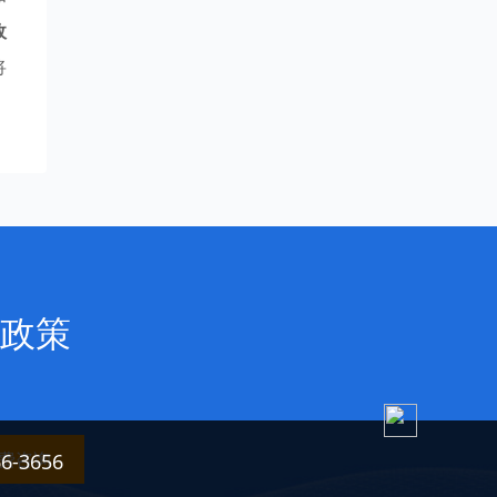
政
将
政策
费咨询
3656