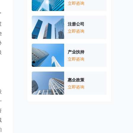
立即咨询
了
过
注册公司
立即咨询
企
补
吸
产业扶持
立即咨询
惠企政策
立即咨询
设
一
著
减
的