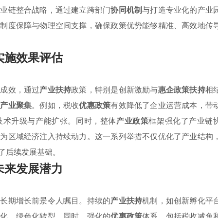
产业链整合战略，通过建立跨部门
协同机制
与打造专业化的产业
的制度保障与物理空间支撑，确保政策优势能够精准、高效地传
实施效果评估
著成效，通过
产业扶持
政策，特别是创新激励与
惠企政策扶持
相
势产业聚集
。例如，税收
优惠政策
有效降低了企业运营成本，带
技术升级与产能扩张。同时，整体
产业政策
框架强化了产业链
，为区域经济注入持续动力。这一系列举措不仅优化了产业结构
了后续发展基础。
未来发展潜力
的长期增长前景令人瞩目。持续的
产业扶持
机制，如创新孵化平
能化、绿色化转型。同时，强化的
优惠政策
体系，包括税收减免