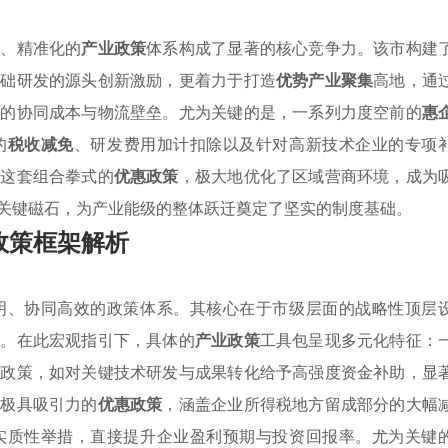
化、精准化的
产业政策
体系构成了显著的核心竞争力。该市构建
基础研发的源头创新激励，更着力于打造
优势产业聚集
高地，通
业的协同成本与物流壁垒。尤为关键的是，一系列力度空前的
惠
的
税收减免
、研发费用加计扣除以及针对高新技术企业的专项
。这套组合拳式的
优惠政策
，极大地优化了区域营商环境，成为
关键磁石，为产业能级的整体跃迁奠定了坚实的制度基础。
政策框架解析
明、协同高效的政策体系。其核心在于市级层面的战略性顶层
向。在此宏观指引下，具体的
产业政策
工具包呈现多元化特征：
持
政策，如对关键技术研发与成果转化给予高强度资金补助，显
施极具吸引力的
优惠政策
，涵盖企业所得税地方留成部分的大幅
实质性举措，直接提升企业盈利预期与投资回报率。尤为关键